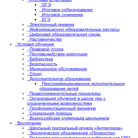
ОГЭ
Итоговое собеседование
Итоговое сочинение
ЕГЭ
Электронный дневник
Информационно-образовательные ресурсы
Цифровая образовательная среда
Наставничество
Условия обучения
Правовой уголок
Противодействие коррупции
Библиотека
Безопасность
Медицинское обслуживание
Спорт
Дополнительное образование
Персонифицированное дополнительное
образование детей
Правоприменительные процедуры
Организация обучения в школе лиц с
ограниченными возможностями
Профориентационный минимум
Социальная помощь
Всероссийская олимпиада школьников
Воспитание
Школьный театральный кружок «Антреприза»
Экологическое объединение «Проросток»
Поддержи военнослужащих и добровольцев СВО